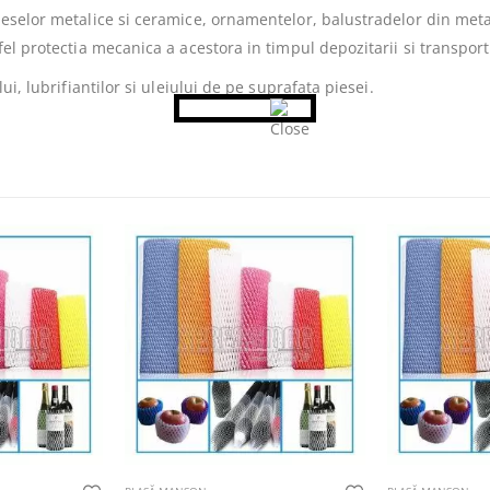
eselor metalice si ceramice, ornamentelor, balustradelor din meta
el protectia mecanica a acestora in timpul depozitarii si transport
i, lubrifiantilor si uleiului de pe suprafata piesei.
Acest produs are mai multe variații. Opțiunile pot fi alese în pagina produsului.
Acest produs are mai multe variații. Opțiunile pot fi alese în pagina produsulu