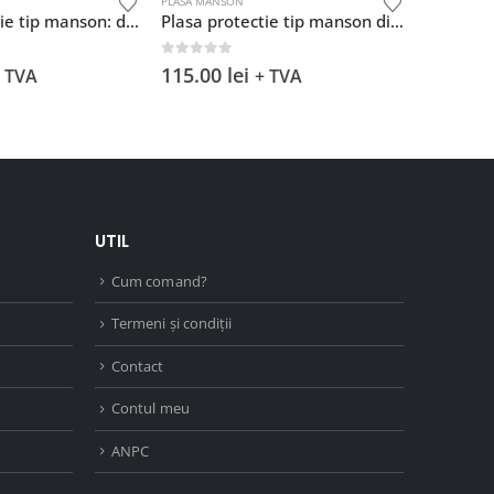
PLASĂ MANSON
PLASĂ M
Plasa protectie tip manson diametru: 100mm, lungime 30m
Plasa protectie tip manson diametru: 150mm, lungime 30m
5
0
out of 5
0
out
i
115.00
lei
335.
+ TVA
+ TVA
UTIL
Cum comand?
Termeni și condiții
Contact
Contul meu
ANPC