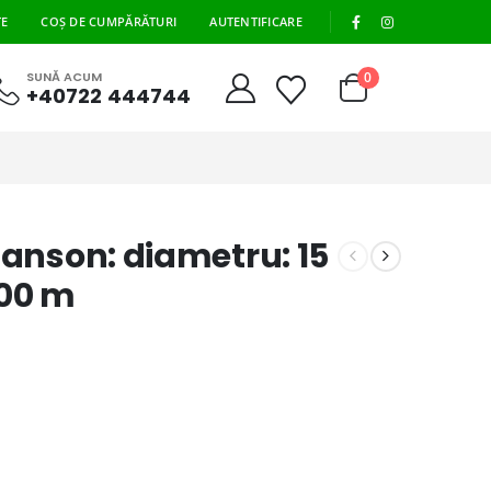
|
TE
COȘ DE CUMPĂRĂTURI
AUTENTIFICARE
0
SUNĂ ACUM
+40722 444744
manson: diametru: 15
500 m