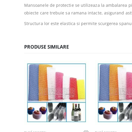
Mansoanele de protectie se utilizeaza la ambalarea pi
obiecte care trebuie sa ramana intacte, asigurand astf
Structura lor este elastica si permite scurgerea spanulu
PRODUSE SIMILARE
Acest produs are mai multe variații. Opțiunile pot fi alese în pagina produsului.
Acest produs are mai multe variații. Opțiunile pot fi alese în pagina produsului.