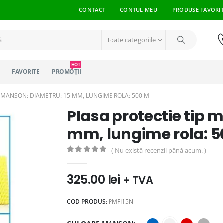
CONTACT
CONTUL MEU
PRODUSE FAVORI
Toate categoriile
HOT
FAVORITE
PROMOȚII
P MANSON: DIAMETRU: 15 MM, LUNGIME ROLA: 500 M
Plasa protectie tip 
mm, lungime rola: 
( Nu există recenzii până acum. )
0
out of 5
325.00
lei
+ TVA
COD PRODUS:
PMFI15N