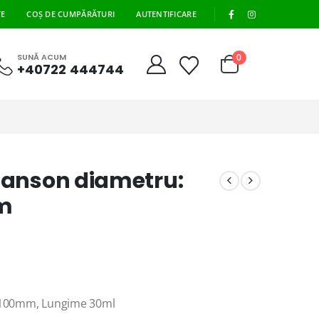
|
TE
COȘ DE CUMPĂRĂTURI
AUTENTIFICARE
0
SUNĂ ACUM
+40722 444744
 manson diametru:
m
: 100mm, Lungime 30ml