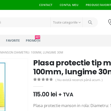
CONTACT
CONTUL MEU
PRODUSE FAVORI
Toate categoriile
HOT
FAVORITE
PROMOȚII
IP MANSON DIAMETRU: 100MM, LUNGIME 30M
Plasa protectie tip
100mm, lungime 30
( Nu există recenzii până acum. )
0
out of 5
115.00
lei
+ TVA
Plasa protectie manson in rola: Diametru