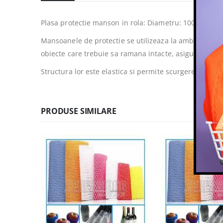
Plasa protectie manson in rola: Diametru: 100mm, L
Mansoanele de protectie se utilizeaza la ambalarea pi
obiecte care trebuie sa ramana intacte, asigurand astf
Structura lor este elastica si permite scurgerea spanulu
PRODUSE SIMILARE