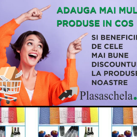
ungime 30ml
eselor metalice si ceramice, ornamentelor, balustradelor din meta
el protectia mecanica a acestora in timpul depozitarii si transport
i, lubrifiantilor si uleiului de pe suprafata piesei.