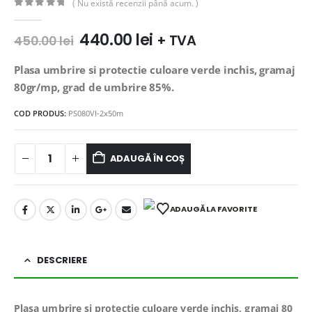
( Nu există recenzii până acum. )
0
out of 5
Prețul
Prețul
440.00
lei
+ TVA
450.00
lei
inițial
curent
a
este:
Plasa umbrire si protectie culoare verde inchis, gramaj
fost:
440.00 lei.
80gr/mp, grad de umbrire 85%.
450.00 lei.
COD PRODUS:
PS080VI-2x50m
ADAUGĂ ÎN COȘ
ADAUGĂ LA FAVORITE
DESCRIERE
Plasa umbrire si protectie culoare verde inchis, gramaj 80