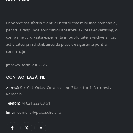
Deoarece satisfacția clienților noștrii este misiunea companiei,
pentru a răspunde solicitărilor acestora, X-Press Advertising, o
companie cu o vastă experiență în publicitate, și-a diversificat
activitatea prin distribuirea de plase de siguranță pentru
construcții.
[mc4wp_form id="3326"]
CONTACTEAZĂ-NE
Adresă:
Str. Cpt. Octav Cocarascu nr. 76, sector 1, Bucuresti,
Romania
Telefon:
+4 021 222.03.64
Email:
comenzi@plasaschela.ro