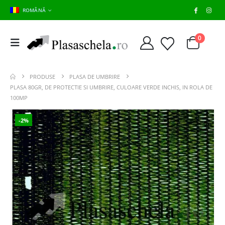
ROMÂNĂ
0
PRODUSE
PLASA DE UMBRIRE
PLASA 80GR, DE PROTECTIE SI UMBRIRE, CULOARE VERDE INCHIS, IN ROLA DE
100MP
-2%