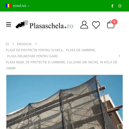
ROMÂNĂ
0
PRODUSE
PLASĂ DE PROTECȚIE PENTRU SCHELA
,
PLASA DE UMBRIRE
,
PLASA DELIMITARE PENTRU GARD
PLASA 60GR, DE PROTECTIE SI UMBRIRE, CULOARE GRI INCHIS, IN ROLA DE
100MP