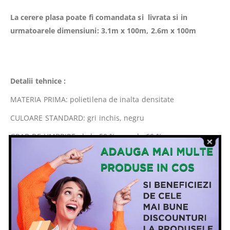
La cerere plasa poate fi comandata si livrata si in
urmatoarele dimensiuni: 3.1m x 100m, 2.6m x 100m
Detalii tehnice :
MATERIA PRIMA: polietilena de inalta densitate
CULOARE STANDARD: gri inchis, negru
GRAD DE UMBRIRE: de la 50 % pana la 60 %
STABILIZAT UV: 3%
MOD DE AMBALARE: rola, impaturita
GREUTATE: 60 gr.mp