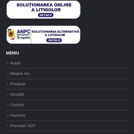
MENIU
Acasă
Despre noi
Produse
Noutăți
Contact
Favorite
Promoții
HOT