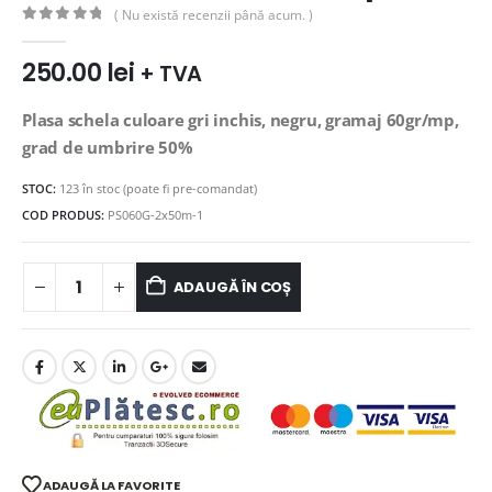
( Nu există recenzii până acum. )
0
out of 5
250.00
lei
+ TVA
Plasa schela culoare gri inchis, negru, gramaj 60gr/mp,
grad de umbrire 50%
STOC:
123 în stoc (poate fi pre-comandat)
COD PRODUS:
PS060G-2x50m-1
ADAUGĂ ÎN COȘ
ADAUGĂ LA FAVORITE