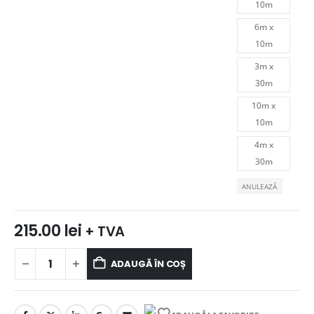
10m
6m x
10m
3m x
30m
10m x
10m
4m x
30m
ANULEAZĂ
215.00
lei
+ TVA
ADAUGĂ ÎN COȘ