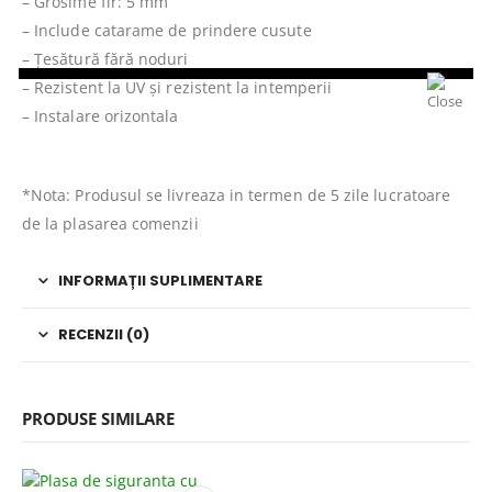
– Grosime fir: 5 mm
– Include catarame de prindere cusute
– Țesătură fără noduri
– Rezistent la UV și rezistent la intemperii
– Instalare orizontala
*Nota: Produsul se livreaza in termen de 5 zile lucratoare
de la plasarea comenzii
INFORMAȚII SUPLIMENTARE
RECENZII (0)
PRODUSE SIMILARE