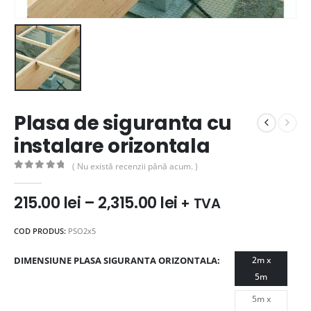
Plasa de siguranta cu
instalare orizontala
( Nu există recenzii până acum. )
0
out of 5
Interval
215.00
lei
–
2,315.00
lei
+ TVA
de
prețuri:
COD PRODUS:
PSO2x5
215.00 lei
până
DIMENSIUNE PLASA SIGURANTA ORIZONTALA
2m x
la
5m
2,315.00 lei
5m x