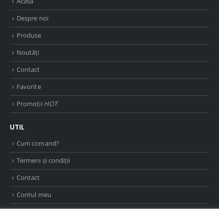
Acasă
Despre noi
Produse
Noutăți
Contact
Favorite
Promoții
HOT
UTIL
Cum comand?
Termeni și condiții
Contact
Contul meu
ANPC