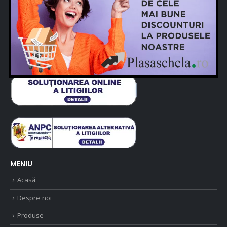
Telefon:
+4 021 222.03.64
Email:
comenzi@plasaschela.ro
MENIU
Acasă
Despre noi
Produse