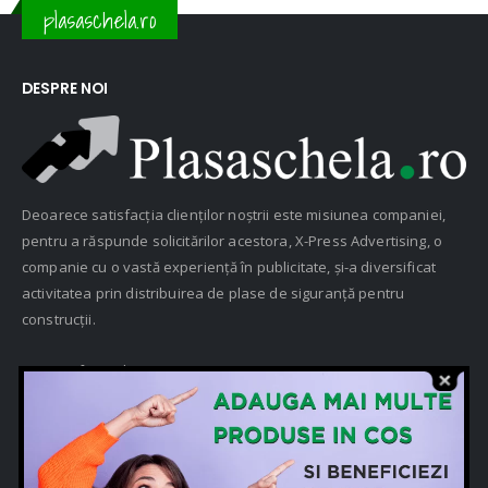
plasaschela.ro
DESPRE NOI
Deoarece satisfacția clienților noștrii este misiunea companiei,
pentru a răspunde solicitărilor acestora, X-Press Advertising, o
companie cu o vastă experiență în publicitate, și-a diversificat
activitatea prin distribuirea de plase de siguranță pentru
construcții.
[mc4wp_form id="3326"]
CONTACTEAZĂ-NE
Adresă:
Str. Cpt. Octav Cocarascu nr. 76, sector 1, Bucuresti,
Romania