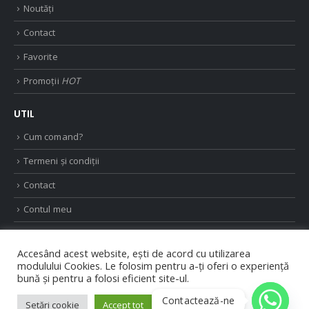
Noutăți
Contact
Favorite
Promoții
HOT
UTIL
Cum comand?
Termeni și condiții
Contact
Contul meu
ANPC
Accesând acest website, ești de acord cu utilizarea
modulului Cookies. Le folosim pentru a-ți oferi o experiență
bună și pentru a folosi eficient site-ul.
Contactează-ne
Setări cookie
Accept tot
© Copyright 2025. Web design de
SenDesign