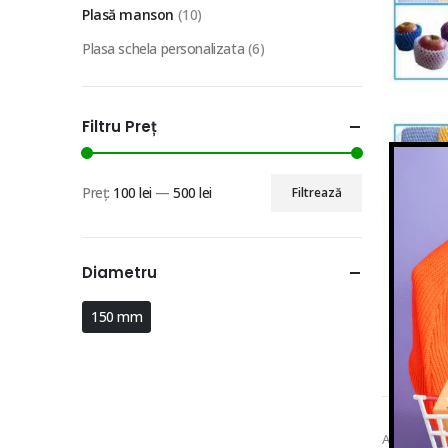
Plasă manson
(10)
Plasa schela personalizata
(6)
Filtru Preț
Preț:
100 lei
—
500 lei
Filtrează
Preț
Preț
minim
maxim
Diametru
150 mm
Arată: