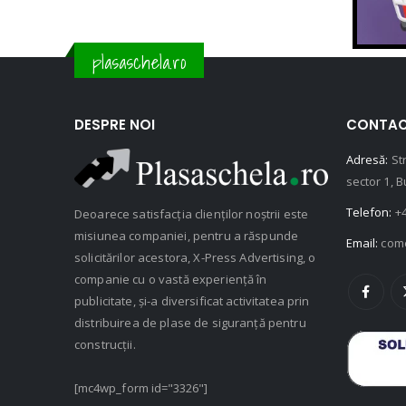
plasaschela.ro
DESPRE NOI
CONTAC
Adresă:
St
sector 1, 
Telefon:
+4
Deoarece satisfacția clienților noștrii este
misiunea companiei, pentru a răspunde
Email:
com
solicitărilor acestora, X-Press Advertising, o
companie cu o vastă experiență în
publicitate, și-a diversificat activitatea prin
distribuirea de plase de siguranță pentru
construcții.
[mc4wp_form id="3326"]