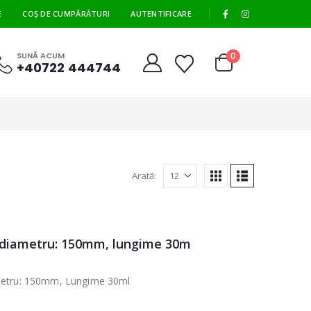
|
E
COȘ DE CUMPĂRĂTURI
AUTENTIFICARE
0
SUNĂ ACUM
+40722 444744
Arată:
n diametru: 150mm, lungime 30m
ametru: 150mm, Lungime 30ml