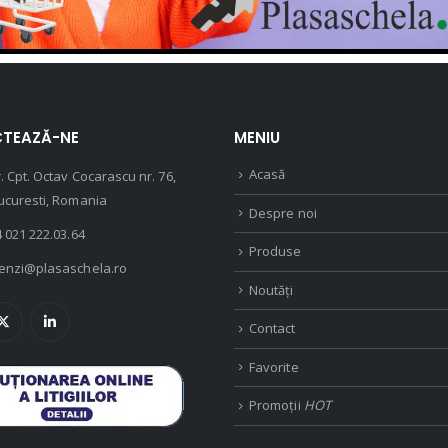
pot
fi
alese
în
pagina
TEAZĂ-NE
MENIU
produsului.
Acasă
r. Cpt. Octav Cocarascu nr. 76,
Bucuresti, Romania
Despre noi
 021 222.03.64
Produse
enzi@plasaschela.ro
Noutăți
Contact
Favorite
Promoții
HOT