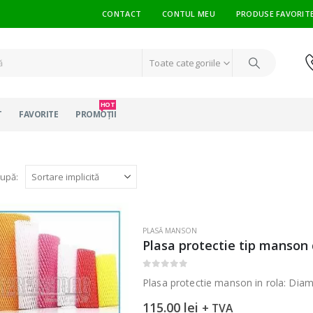
CONTACT
CONTUL MEU
PRODUSE FAVORIT
Toate categoriile
HOT
T
FAVORITE
PROMOȚII
upă:
PLASĂ MANSON
Plasa protectie tip manso
0
out of 5
Plasa protectie manson in rola: Di
115.00
lei
+ TVA